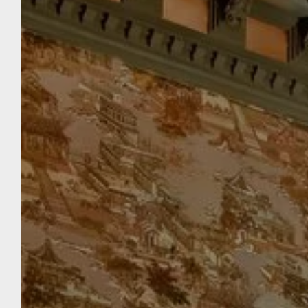
HOTEL JULIANA BRUSSEL
Om Te Boeken
Selecteer uw verblijfsdata in de Belgische
hoofdstad, voer het aantal personen in en
boek een schitterend uitje in Hotel Juliana
Brussel. Wij staan ​​tot uw beschikking om al
uw vragen te beantwoorden. Ons team is 24
uur per dag bereikbaar, telefonisch, per e-
mail of via het contactformulier. Wij kijken
ernaar uit u te mogen verwelkomen!