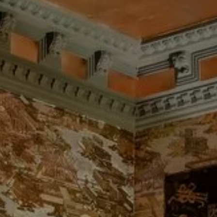
reserveer een kamer
reserveer ee
RESERVEER E
Boek