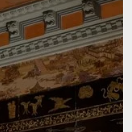
n tafel
boek de spa
EN KAMER